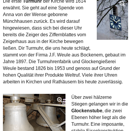
Die erste
Turmuhr
der Kirche wird 1614
erwähnt. Sie geht auf eine Spende von
Anna von der Wense geborene
Münchhausen zurück. Es wird darauf
hingewiesen, dass sich bei dieser Uhr
bereits die Zeiger des Ziffernblattes vom
Zeigerhaus aus in der Kirche bewegen
ließen. Dir Turmuhr, die uns heute schlägt,
stammt von der Firma J.F. Weule aus Bockenem, gebaut im
Jahre 1897. Die Turmuhrenfabrik und Glockengießerei
Weule bestand 1826 bis 1953 und genoss auf Grund der
hohen Qualität ihrer Produkte Weltruf. Viele ihrer Uhren
arbeiten in Kirchen und Rathäusern bis heute zuverlässig.
Über zwei hälzerne
Stiegen gelangen wir in die
Glockenstube
, die zwei
Ebenen höher liegt als die
Turmuhr. Eine imposante,
stabile Eisenkonstruktion