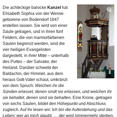
Die achteckige barocke
Kanzel
hat
Elisabeth Sophia von der Wense
geborene von Bodendorf 1647
erstellen lassen. Sie wird von einer
Säule getragen, und in ihren fünf
Feldern, die von marmorfarbenen
Säulen begrenzt werden, sind die
vier heiligen Evangelisten
dargestellt, in ihrer Mitte – unterhalb
des Pultes – der Salvator, der
Heiland. Darüber schwebt der
Baldachin, der Himmel, aus dem
heraus Gott-Vater schaut, umkränzt
von dem Spruch:
Welchen ihr die
Sünden erlasset, denen sindt sie erlassen, und welchen ihr
sie behaltet, denen sind sie behalten.
Eine Krone, getragen
von sechs Säulen, bildet den Höhepunkt und Abschluss
zugleich. Auf ihr lesen wir:
Ich bin die Auferstehung und das
Leben; wer an mich glaubt, … der wird nimmermehr sterben
.