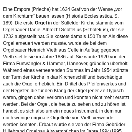
Eine Empore (Prieche) hat 1624 Graf von der Wense „vor
dem Kirchturm“ bauen lassen (Historia Ecclesiastica, S.
189). Die erste
Orgel
in der Sülfelder Kirche stammte vom
Orgelbauer Daniel Albrecht Scottelius (Schotelius), der sie
1732 aufgestellt hat. Sie kostete damals 150 Taler. Als diese
Orgel erneuert werden musste, wurde sie bei dem
Orgelbauer Heinrich Vieth aus Celle in Auftrag gegeben.
Vieth stellte sie im Jahre 1886 auf. Sie wurde 1920 von der
Firma Furtwängler & Hammer, Hannover, gründlich überholt.
Während eines verheerenden Sturmes im Jahr 1954 stürtzte
der Turm der Kirche in das Kirchenschiff und beschädigte
auch die Orgel erheblich. Ein Drittel des Pfeifenwerkes und
der Register, die für den Klang der Orgel jener Zeit typisch
waren, gingen dabei verloren und konnten nicht mehr ersetzt
werden. Bei der Orgel, die heute zu sehen und zu hören ist,
handelt es sich also um ein neues Instrument, in dem nur
noch wenige originale Orgelteile von Vieth verwendet
werden konnten. Erbaut wurde sie von der Firma Gebrüder
Hillebrand Orgelbau Altwarmbüchen im Jahre 1994/1995.