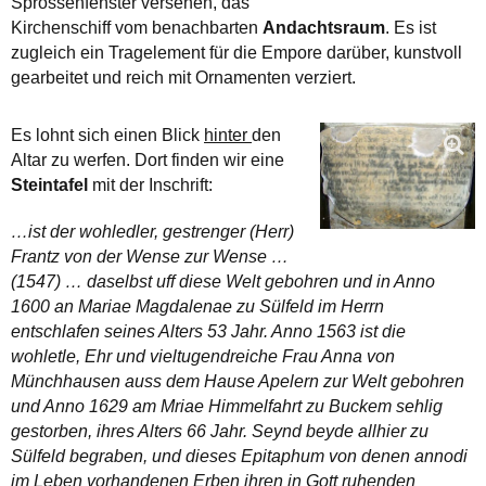
Sprossenfenster versehen, das
Kirchenschiff vom benachbarten
Andachtsraum
. Es ist
zugleich ein Tragelement für die Empore darüber, kunstvoll
gearbeitet und reich mit Ornamenten verziert.
Es lohnt sich einen Blick
hinter
den
Altar zu werfen. Dort finden wir eine
Steintafel
mit der Inschrift:
…ist der wohledler, gestrenger (Herr)
Frantz von der Wense zur Wense …
(1547) … daselbst uff diese Welt gebohren und in Anno
1600 an Mariae Magdalenae zu Sülfeld im Herrn
entschlafen seines Alters 53 Jahr. Anno 1563 ist die
wohletle, Ehr und vieltugendreiche Frau Anna von
Münchhausen auss dem Hause Apelern zur Welt gebohren
und Anno 1629 am Mriae Himmelfahrt zu Buckem sehlig
gestorben, ihres Alters 66 Jahr. Seynd beyde allhier zu
Sülfeld begraben, und dieses Epitaphum von denen annodi
im Leben vorhandenen Erben ihren in Gott ruhenden