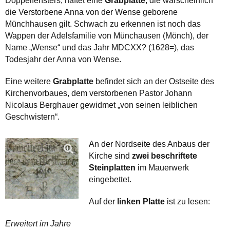
Doppelfensters, haftet eine
Grabplatte
, die warscheinlich
die Verstorbene Anna von der Wense geborene
Münchhausen gilt. Schwach zu erkennen ist noch das
Wappen der Adelsfamilie von Münchausen (Mönch), der
Name „Wense“ und das Jahr MDCXX? (1628=), das
Todesjahr der Anna von Wense.
Eine weitere
Grabplatte
befindet sich an der Ostseite des
Kirchenvorbaues, dem verstorbenen Pastor Johann
Nicolaus Berghauer gewidmet „von seinen leiblichen
Geschwistern“.
An der Nordseite des Anbaus der
Kirche sind
zwei beschriftete
Steinplatten
im Mauerwerk
eingebettet.
Auf der
linken Platte
ist zu lesen:
Erweitert im Jahre